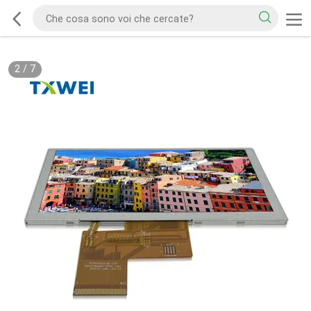
2
/
7