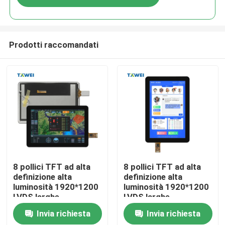
Prodotti raccomandati
Casa.
8 pollici TFT ad alta
8 pollici TFT ad alta
definizione alta
definizione alta
luminosità 1920*1200
luminosità 1920*1200
Prodotti
LVDS larghe
LVDS larghe
temperature touch
temperature touch
Invia richiesta
Invia richiesta
screen drone remote
screen drone remote
Su di noi