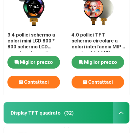
3.4 pollici schermo a
4.0 pollici TFT
colori mini LCD 800 *
schermo circolare a
800 schermo LCD
colori interfaccia MIPI
circolare dispositivo
a colori TFT LCD
indossabile intelligente
display 450cd/M2
Miglior prezzo
Miglior prezzo
schermo LCD tft
Contattaci
Contattaci
Display TFT quadrato
(32)