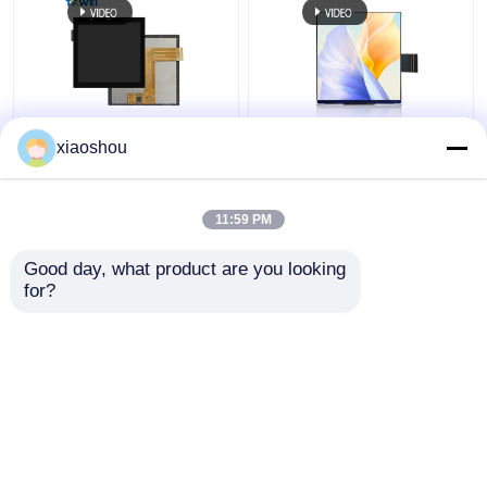
3.95 pollici quadrato
3Display LCD TFT
xiaoshou
TFT Display 480 X 480
quadrato da 0,95
IPS TFT LCD Touch
pollici con 86
Screen Display Modulo
interruttori intelligenti
11:59 PM
Miglior prezzo
Miglior prezzo
Good day, what product are you looking 
for?
Contattaci
Contattaci
Osservi più
Casa
Circa noi
Contattaci
Desktop Site