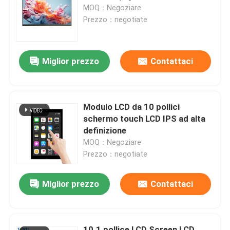
MOQ：Negoziare
Prezzo：negotiate
Visita alla fabbrica
Miglior prezzo
Contattaci
Controllo della qualità
Notizie
Modulo LCD da 10 pollici
schermo touch LCD IPS ad alta
Chiedi un preventivo
definizione
MOQ：Negoziare
Prezzo：negotiate
Display LCD TFT
Miglior prezzo
Contattaci
Modulo di TFT LCD
Schermo TFT-LCD
10.1 pollice LCD Screen LCD