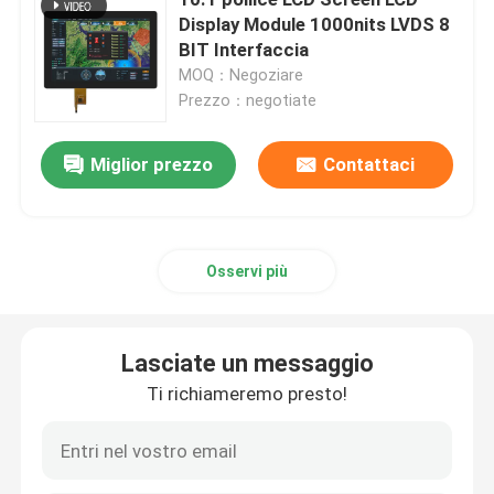
Display Module 1000nits LVDS 8
BIT Interfaccia
Giro TFT LCD
MOQ：Negoziare
Prezzo：negotiate
Display TFT quadrato
Miglior prezzo
Contattaci
Barra tipo TFT
Scheda del driver HDMI
Osservi più
VGA Driver Board
Lasciate un messaggio
Ti richiameremo presto!
Pannello di tocco capacitivo
LCD A 3 POLLICI