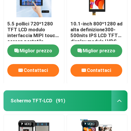
5.5 pollici 720*1280
10.1-inch 800*1280 ad
TFT LCD modulo
alta definizione300-
interfaccia MIPI touch
500nits IPS LCD TFT
screen portatile
display module LVDS
Miglior prezzo
Miglior prezzo
Contattaci
Contattaci
Schermo TFT-LCD
(91)