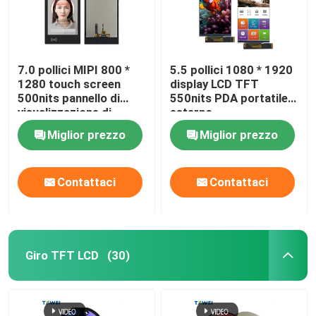
7.0 pollici MIPI 800 *
5.5 pollici 1080 * 1920
1280 touch screen
display LCD TFT
500nits pannello di
550nits PDA portatile
visualizzazione di
esterno
controllo di accesso di
Miglior prezzo
Miglior prezzo
sicurezza
Contattaci
Contattaci
Giro TFT LCD
(30)